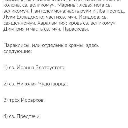
колена, св. великомуч. Марины; левая нога св.
великомуч. Пантелеимона;часть руки и лба препод.
Луки Елладского; части:св. муч. Исидора, св.
священномуч. Харалампия; кровь св. великомуч.
Димтрия и часть св. муч. Параскевы.
Параклисы, или отдельные храмы, здесь
следующие:
1) св. Иоанна Златоустого;
2) св. Николая Чудотворца;
3) трёх Иерархов;
4) св. Предтечи;